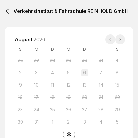
Verkehrsinstitut & Fahrschule REINHOLD GmbH
August
2026
S
M
D
M
D
F
S
26
27
28
29
30
31
1
2
3
4
5
6
7
8
9
10
11
12
13
14
15
16
17
18
19
20
21
22
23
24
25
26
27
28
29
30
31
1
2
3
4
5