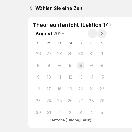
Wählen Sie eine Zeit
Theorieunterricht (Lektion 14)
August
2026
S
M
D
M
D
F
S
26
27
28
29
30
31
1
2
3
4
5
6
7
8
9
10
11
12
13
14
15
16
17
18
19
20
21
22
23
24
25
26
27
28
29
30
31
1
2
3
4
5
Zeitzone
(
Europe/Berlin
)