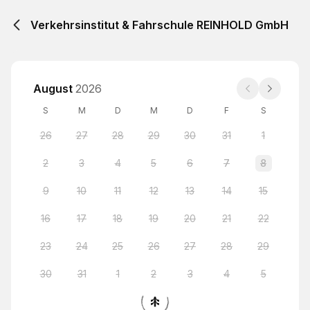
Verkehrsinstitut & Fahrschule REINHOLD GmbH
August
2026
S
M
D
M
D
F
S
26
27
28
29
30
31
1
2
3
4
5
6
7
8
9
10
11
12
13
14
15
16
17
18
19
20
21
22
23
24
25
26
27
28
29
30
31
1
2
3
4
5