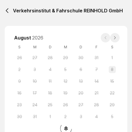
Verkehrsinstitut & Fahrschule REINHOLD GmbH
August
2026
S
M
D
M
D
F
S
26
27
28
29
30
31
1
2
3
4
5
6
7
8
9
10
11
12
13
14
15
16
17
18
19
20
21
22
23
24
25
26
27
28
29
30
31
1
2
3
4
5